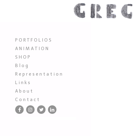
P O R T F O L I O S
A N I M A T I O N
S H O P
B l o g
R e p r e s e n t a t i o n
L i n k s
A b o u t
C o n t a c t