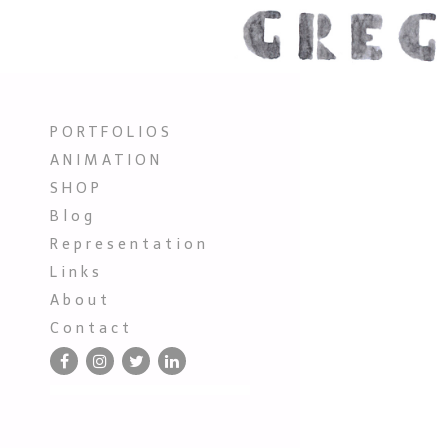
P O R T F O L I O S
A N I M A T I O N
S H O P
B l o g
R e p r e s e n t a t i o n
L i n k s
A b o u t
C o n t a c t