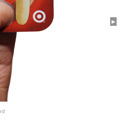
▶
ard