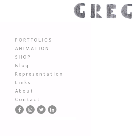
P O R T F O L I O S
A N I M A T I O N
S H O P
B l o g
R e p r e s e n t a t i o n
L i n k s
A b o u t
C o n t a c t